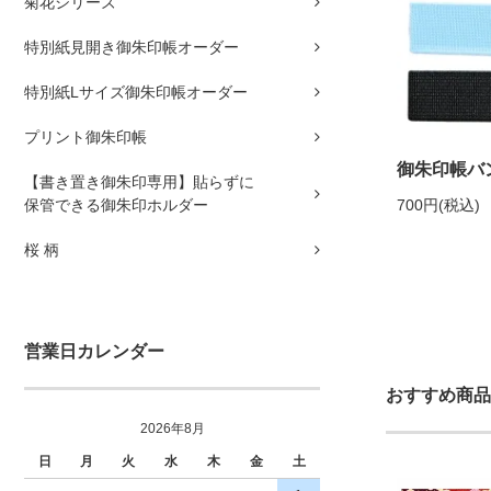
菊花シリーズ
特別紙見開き御朱印帳オーダー
特別紙Lサイズ御朱印帳オーダー
プリント御朱印帳
御朱印帳バ
【書き置き御朱印専用】貼らずに
保管できる御朱印ホルダー
700円(税込)
桜 柄
営業日カレンダー
おすすめ商品
2026年8月
日
月
火
水
木
金
土