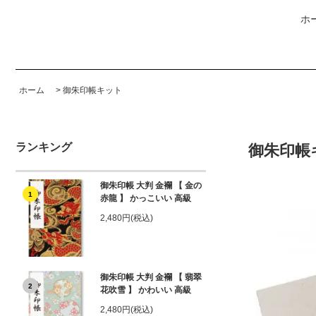
ホ
ホーム
>
御朱印帳キット
ランキング
御朱印帳
御朱印帳 大判 金襴 【 金の
1
赤龍 】 かっこいい 高級
2,480円(税込)
御朱印帳 大判 金襴 【 翡翠
2
花吹雪 】 かわいい 高級
2,480円(税込)