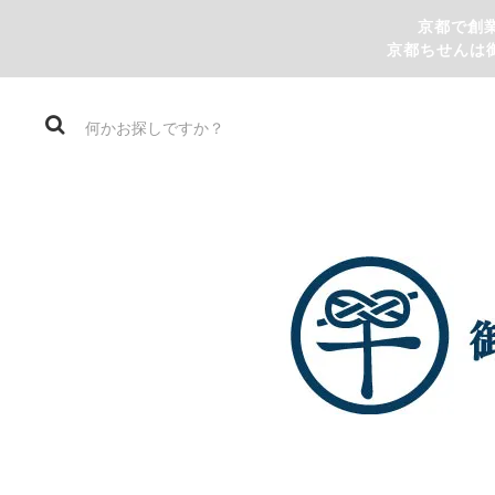
京都で創
京都ちせんは