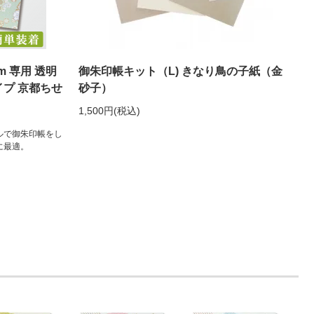
m 専用 透明
御朱印帳キット（L) きなり鳥の子紙（金
イプ 京都ちせ
砂子）
1,500円(税込)
ルで御朱印帳をし
に最適。