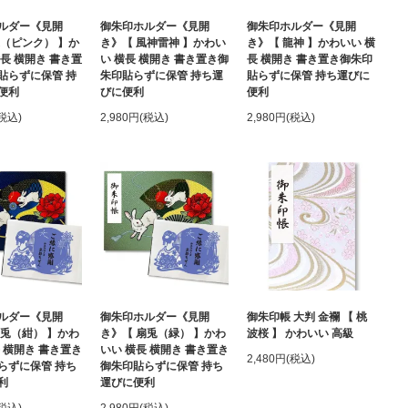
ルダー《見開
御朱印ホルダー《見開
御朱印ホルダー《見開
蝶（ピンク） 】か
き》【 風神雷神 】かわい
き》【 龍神 】かわいい 横
長 横開き 書き置
い 横長 横開き 書き置き御
長 横開き 書き置き御朱印
貼らずに保管 持
朱印貼らずに保管 持ち運
貼らずに保管 持ち運びに
便利
びに便利
便利
(税込)
2,980円(税込)
2,980円(税込)
ルダー《見開
御朱印ホルダー《見開
御朱印帳 大判 金襴 【 桃
扇兎（紺） 】かわ
き》【 扇兎（緑） 】かわ
波桜 】 かわいい 高級
 横開き 書き置き
いい 横長 横開き 書き置き
2,480円(税込)
らずに保管 持ち
御朱印貼らずに保管 持ち
利
運びに便利