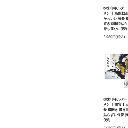
御朱印ホルダー
き》【 鳥獣戯画
かわいい 横長 
置き御朱印貼ら
持ち運びに便利
2,980円(税込)
御朱印ホルダー
き》【 墨寅 】
長 横開き 書き
貼らずに保管 
便利