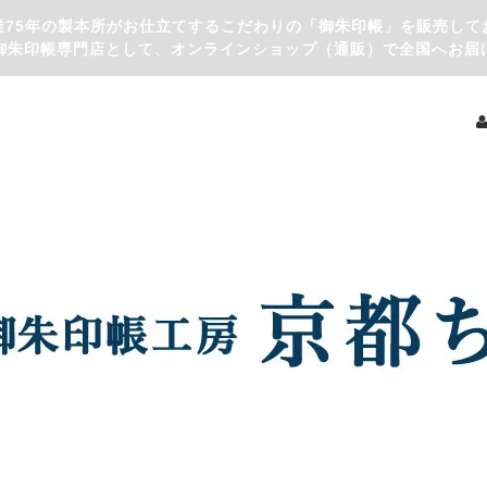
業75年の製本所がお仕立てするこだわりの「御朱印帳」を販売して
御朱印帳専門店として、オンラインショップ（通販）で全国へお届