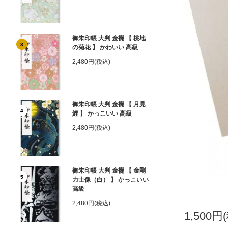
御朱印帳 大判 金襴 【 桃地
3
の菊花 】 かわいい 高級
2,480円(税込)
御朱印帳 大判 金襴 【 月見
4
鯉 】 かっこいい 高級
2,480円(税込)
御朱印帳 大判 金襴 【 金剛
5
力士像（白） 】 かっこいい
高級
2,480円(税込)
1,500円