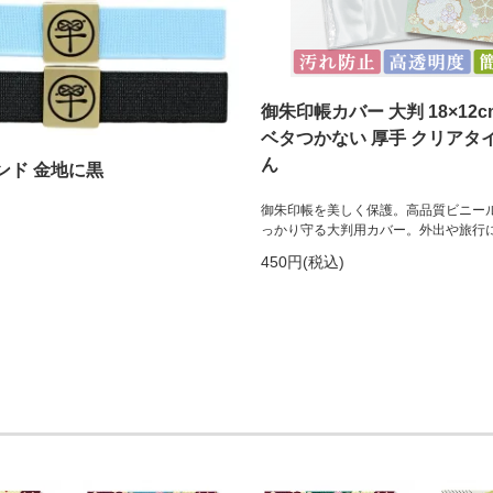
御朱印帳カバー 大判 18×12c
ベタつかない 厚手 クリアタ
ん
ンド 金地に黒
御朱印帳を美しく保護。高品質ビニー
っかり守る大判用カバー。外出や旅行
450円(税込)