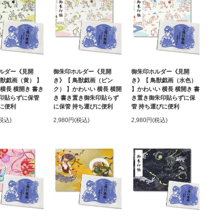
ルダー《見開
御朱印ホルダー《見開
御朱印ホルダー《見開
鳥獣戯画（黄） 】
き》【 鳥獣戯画（ピン
き》【 鳥獣戯画（水色）
横長 横開き 書き
ク） 】かわいい 横長 横開
】かわいい 横長 横開き 書
印貼らずに保管
き 書き置き御朱印貼らず
き置き御朱印貼らずに保
に便利
に保管 持ち運びに便利
管 持ち運びに便利
(税込)
2,980円(税込)
2,980円(税込)