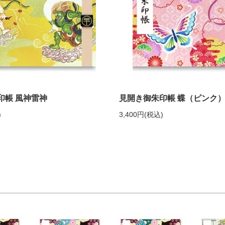
印帳 風神雷神
見開き御朱印帳 蝶（ピンク
)
3,400円(税込)