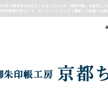
業75年の製本所がお仕立てするこだわりの「御朱印帳」を販売して
御朱印帳専門店として、オンラインショップ（通販）で全国へお届