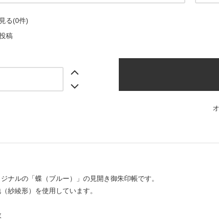
る(0件)
投稿
リジナルの「蝶（ブルー）」の見開き御朱印帳です。
地（紗綾形）を使用しています。
数