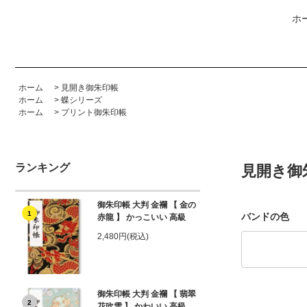
ホ
ホーム
>
見開き御朱印帳
ホーム
>
蝶シリーズ
ホーム
>
プリント御朱印帳
ランキング
見開き御
御朱印帳 大判 金襴 【 金の
1
バンドの色
赤龍 】 かっこいい 高級
2,480円(税込)
御朱印帳 大判 金襴 【 翡翠
2
花吹雪 】 かわいい 高級