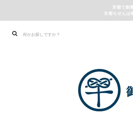
京都で創
京都ちせんは