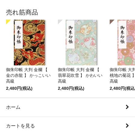
売れ筋商品
御朱印帳 大判 金襴 【
御朱印帳 大判 金襴 【
御朱印帳 大判
金の赤龍 】 かっこいい
翡翠花吹雪 】 かわいい
桃地の菊花 
高級
高級
高級
2,480円(税込)
2,480円(税込)
2,480円(税込
ホーム
カートを見る