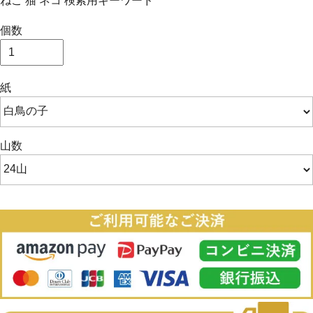
ねこ 猫 ネコ 検索用キーワード
個数
紙
山数