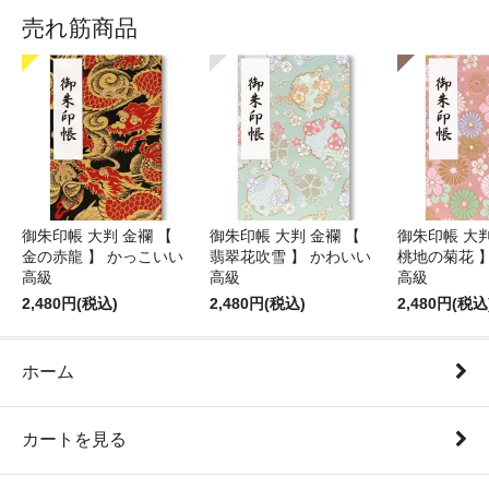
売れ筋商品
御朱印帳 大判 金襴 【
御朱印帳 大判 金襴 【
御朱印帳 大判
金の赤龍 】 かっこいい
翡翠花吹雪 】 かわいい
桃地の菊花 
高級
高級
高級
2,480円(税込)
2,480円(税込)
2,480円(税込
ホーム
カートを見る