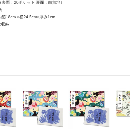
（表面：20ポケット 裏面：白無地）
紙
18cm ×横24.5cm×厚み1cm
枚収納