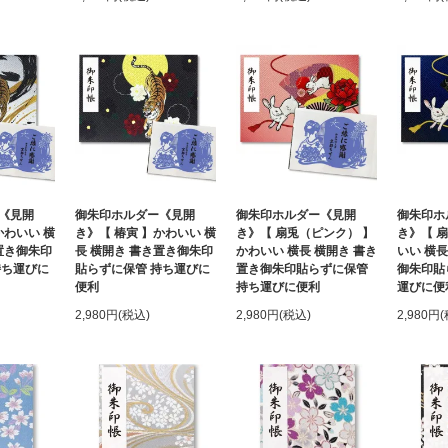
《見開
御朱印ホルダー《見開
御朱印ホルダー《見開
御朱印ホ
かわいい 横
き》【 椿寅 】かわいい 横
き》【 扇兎（ピンク） 】
き》【 
置き御朱印
長 横開き 書き置き御朱印
かわいい 横長 横開き 書き
いい 横長
持ち運びに
貼らずに保管 持ち運びに
置き御朱印貼らずに保管
御朱印貼
便利
持ち運びに便利
運びに便
2,980円(税込)
2,980円(税込)
2,980円