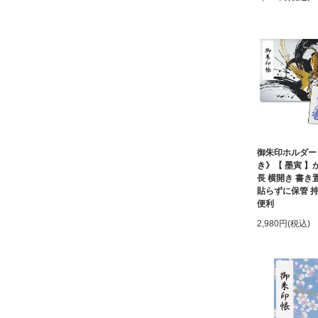
御朱印ホルダー
き》【 墨寅 】
長 横開き 書き
貼らずに保管 
便利
2,980円(税込)