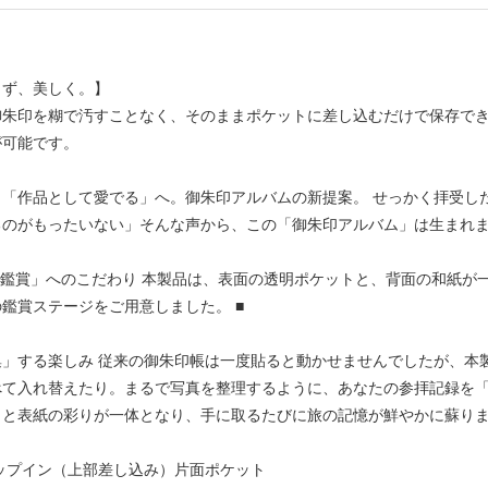
らず、美しく。】
御朱印を糊で汚すことなく、そのままポケットに差し込むだけで保存で
が可能です。
ら「作品として愛でる」へ。御朱印アルバムの新提案。 せっかく拝受し
るのがもったいない」そんな声から、この「御朱印アルバム」は生まれ
「鑑賞」へのこだわり 本製品は、表面の透明ポケットと、背面の和紙
鑑賞ステージをご用意しました。 ■
集」する楽しみ 従来の御朱印帳は一度貼ると動かせませんでしたが、本
て入れ替えたり。まるで写真を整理するように、あなたの参拝記録を「
さと表紙の彩りが一体となり、手に取るたびに旅の記憶が鮮やかに蘇り
ップイン（上部差し込み）片面ポケット