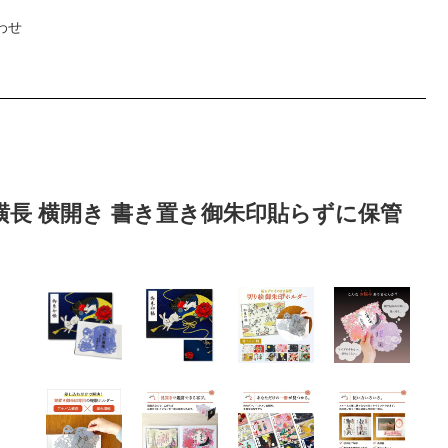
わせ
横長 横開き 書き置き御朱印貼らずに保管