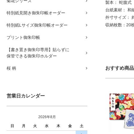
菊花シリーズ
製本： 蛇腹式
台紙素材： 和
特別紙見開き御朱印帳オーダー
外寸サイズ： 約縦
収納枚数：20
特別紙Lサイズ御朱印帳オーダー
プリント御朱印帳
【書き置き御朱印専用】貼らずに
保管できる御朱印ホルダー
おすすめ商品
桜 柄
営業日カレンダー
2026年8月
日
月
火
水
木
金
土