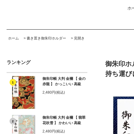
ホ
ホーム
>
書き置き御朱印ホルダー
>
見開き
ランキング
御朱印ホ
持ち運び
御朱印帳 大判 金襴 【 金の
1
赤龍 】 かっこいい 高級
2,480円(税込)
御朱印帳 大判 金襴 【 翡翠
2
花吹雪 】 かわいい 高級
2,480円(税込)