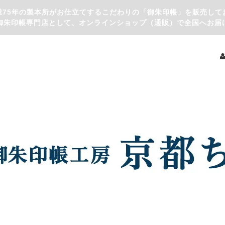
業75年の製本所がお仕立てするこだわりの「御朱印帳」を販売して
御朱印帳専門店として、オンラインショップ（通販）で全国へお届