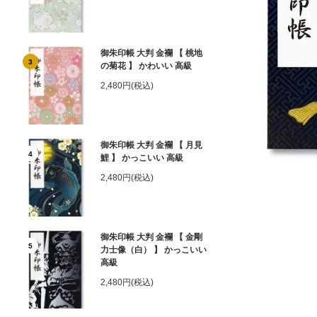
御朱印帳 大判 金襴 【 桃地
3
の菊花 】 かわいい 高級
2,480円(税込)
御朱印帳 大判 金襴 【 月見
4
鯉 】 かっこいい 高級
2,480円(税込)
御朱印帳 大判 金襴 【 金剛
5
力士像（白） 】 かっこいい
高級
2,480円(税込)