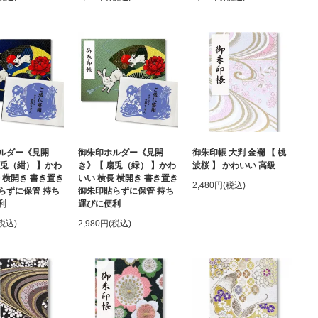
ルダー《見開
御朱印ホルダー《見開
御朱印帳 大判 金襴 【 桃
扇兎（紺） 】かわ
き》【 扇兎（緑） 】かわ
波桜 】 かわいい 高級
 横開き 書き置き
いい 横長 横開き 書き置き
2,480円(税込)
らずに保管 持ち
御朱印貼らずに保管 持ち
利
運びに便利
(税込)
2,980円(税込)