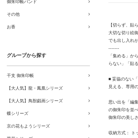
御朱印帳バンド
その他
【切らず、貼
お香
大切な切り絵
でも出し入れ
-------
グループから探す
「集める」か
らない」「貼
干支 御朱印帳
■ 妥協のない
見える、専用の
【大人気】龍・鳳凰シリーズ
【大人気】鳥獣戯画シリーズ
思い出を「編
の御朱印を並べ
蝶シリーズ
御朱印の美し
京の花もようシリーズ
収納方式： ト