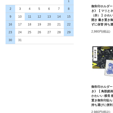
1
御朱印ホルダー
2
3
4
5
6
7
8
き》【 マリ
（赤） 】かわい
9
10
11
12
13
14
15
開き 書き置き
16
17
18
19
20
21
22
ずに保管 持ち
2,980円(税込)
23
24
25
26
27
28
29
30
31
御朱印ホルダー
き》【 鳥獣戯画
かわいい 横長 
置き御朱印貼ら
持ち運びに便利
2,980円(税込)