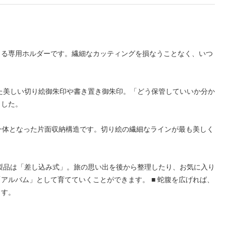
きる専用ホルダーです。繊細なカッティングを損なうことなく、いつ
た美しい切り絵御朱印や書き置き御朱印。「どう保管していいか分か
ました。
が一体となった片面収納構造です。切り絵の繊細なラインが最も美しく
製品は「差し込み式」。旅の思い出を後から整理したり、お気に入り
アルバム」として育てていくことができます。 ■ 蛇腹を広げれば、
ます。