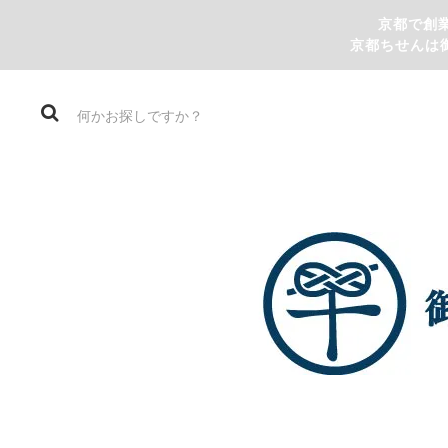
京都で創
京都ちせんは