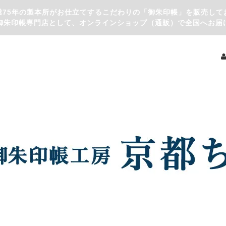
業75年の製本所がお仕立てするこだわりの「御朱印帳」を販売して
御朱印帳専門店として、オンラインショップ（通販）で全国へお届