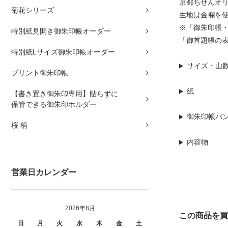
京都ちせんオ
菊花シリーズ
生地は金襴を
※「御朱印帳
特別紙見開き御朱印帳オーダー
「御首題帳の
特別紙Lサイズ御朱印帳オーダー
サイズ・山
プリント御朱印帳
紙
【書き置き御朱印専用】貼らずに
保管できる御朱印ホルダー
御朱印帳バ
桜 柄
内容物
営業日カレンダー
2026年8月
この商品を買
日
月
火
水
木
金
土