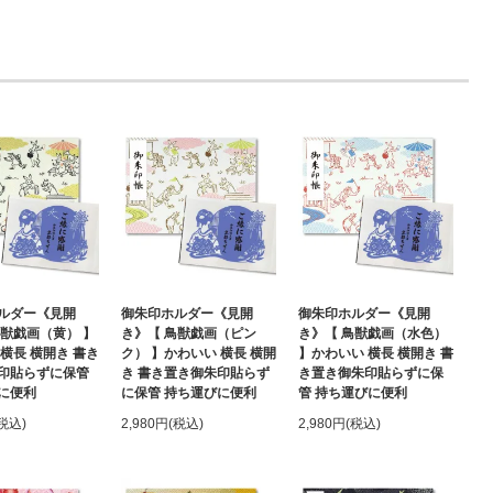
ルダー《見開
御朱印ホルダー《見開
御朱印ホルダー《見開
鳥獣戯画（黄） 】
き》【 鳥獣戯画（ピン
き》【 鳥獣戯画（水色）
横長 横開き 書き
ク） 】かわいい 横長 横開
】かわいい 横長 横開き 書
印貼らずに保管
き 書き置き御朱印貼らず
き置き御朱印貼らずに保
に便利
に保管 持ち運びに便利
管 持ち運びに便利
(税込)
2,980円(税込)
2,980円(税込)