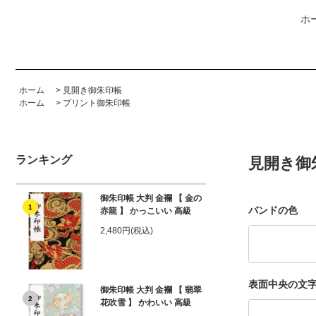
ホ
ホーム
>
見開き御朱印帳
ホーム
>
プリント御朱印帳
ランキング
見開き御
御朱印帳 大判 金襴 【 金の
1
バンドの色
赤龍 】 かっこいい 高級
2,480円(税込)
表面中央の文
御朱印帳 大判 金襴 【 翡翠
2
花吹雪 】 かわいい 高級