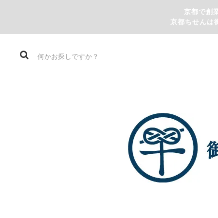
京都で創
京都ちせんは