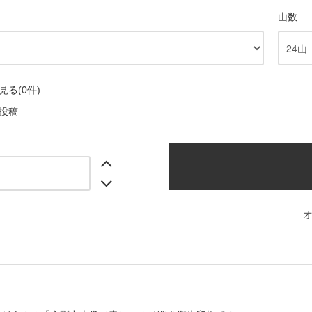
山数
る(0件)
投稿