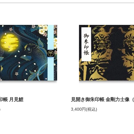
印帳 月見鯉
見開き御朱印帳 金剛力士像
)
3,400円(税込)