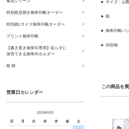
菊花シリーズ
サイズ・山
特別紙見開き御朱印帳オーダー
紙
特別紙Lサイズ御朱印帳オーダー
御朱印帳バ
プリント御朱印帳
内容物
【書き置き御朱印専用】貼らずに
保管できる御朱印ホルダー
桜 柄
この商品を買
営業日カレンダー
2026年8月
日
月
火
水
木
金
土