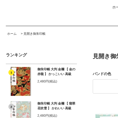
ホ
ホーム
>
見開き御朱印帳
ランキング
見開き御
御朱印帳 大判 金襴 【 金の
1
バンドの色
赤龍 】 かっこいい 高級
2,480円(税込)
御朱印帳 大判 金襴 【 翡翠
2
花吹雪 】 かわいい 高級
2,480円(税込)