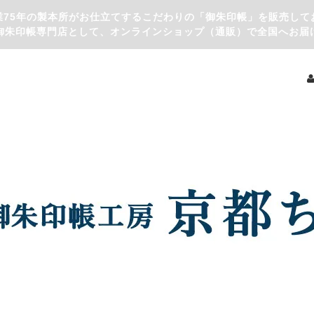
業75年の製本所がお仕立てするこだわりの「御朱印帳」を販売して
御朱印帳専門店として、オンラインショップ（通販）で全国へお届