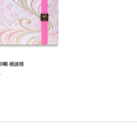
印帳 桃波桜
)