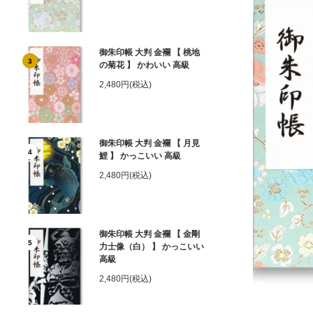
御朱印帳 大判 金襴 【 桃地
3
の菊花 】 かわいい 高級
2,480円(税込)
御朱印帳 大判 金襴 【 月見
4
鯉 】 かっこいい 高級
2,480円(税込)
御朱印帳 大判 金襴 【 金剛
5
力士像（白） 】 かっこいい
高級
2,480円(税込)