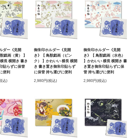
ルダー《見開
御朱印ホルダー《見開
御朱印ホルダー《見開
鳥獣戯画（黄） 】
き》【 鳥獣戯画（ピン
き》【 鳥獣戯画（水色）
横長 横開き 書き
ク） 】かわいい 横長 横開
】かわいい 横長 横開き 書
印貼らずに保管
き 書き置き御朱印貼らず
き置き御朱印貼らずに保
に便利
に保管 持ち運びに便利
管 持ち運びに便利
(税込)
2,980円(税込)
2,980円(税込)