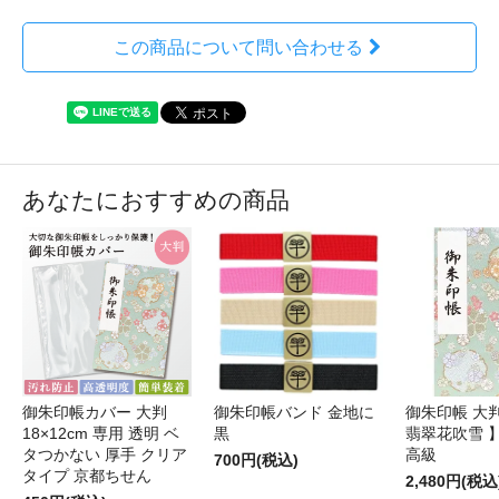
この商品について問い合わせる
あなたにおすすめの商品
御朱印帳カバー 大判
御朱印帳バンド 金地に
御朱印帳 大判
18×12cm 専用 透明 ベ
黒
翡翠花吹雪 
タつかない 厚手 クリア
高級
700円(税込)
タイプ 京都ちせん
2,480円(税込