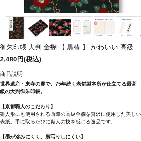
御朱印帳 大判 金襴 【 黒椿 】 かわいい 高級
2,480円(税込)
商品説明
世界遺産・東寺の麓で、75年続く老舗製本所が仕立てる最高
級の大判御朱印帳。
【京都職人のこだわり】
雛人形にも使用される西陣の高級金襴を贅沢に使用した美しい
表紙。手に取るたびに職人の技を感じる逸品です。
【墨が滲みにくく、裏写りしにくい】