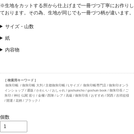
※生地をカットする所から仕上げまで一冊づつ丁寧にお作りし
ております。その為、生地が同じでも一冊づつ柄が違います。
サイズ・山数
紙
内容物
[ 検索用キーワード ]
御朱印帳 / 御朱印帳 大判 / 京都御朱印帳 / Lサイズ / 御朱印帳専門店 / 御朱印オンラ
インショップ / 通販 / かわいい / おしゃれ / goshuincho / goshuin book / 御朱印長 / ご
朱印 / 神社 仏閣 巡り / 金襴 / 西陣 / レア / 高級 / 御朱印長 / おすすめ / 関西 / 吉祥紋様
/ 開運 / 花柄 / ブラック /
個数