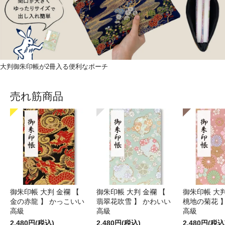
大判御朱印帳が2冊入る便利なポーチ
売れ筋商品
御朱印帳 大判 金襴 【
御朱印帳 大判 金襴 【
御朱印帳 大判
金の赤龍 】 かっこいい
翡翠花吹雪 】 かわいい
桃地の菊花 
高級
高級
高級
2,480円(税込)
2,480円(税込)
2,480円(税込