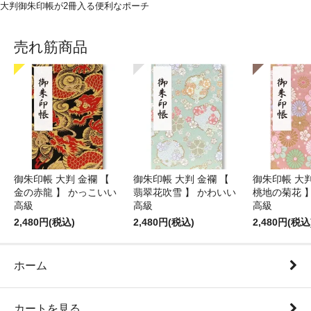
大判御朱印帳が2冊入る便利なポーチ
売れ筋商品
御朱印帳 大判 金襴 【
御朱印帳 大判 金襴 【
御朱印帳 大判
金の赤龍 】 かっこいい
翡翠花吹雪 】 かわいい
桃地の菊花 
高級
高級
高級
2,480円(税込)
2,480円(税込)
2,480円(税込
ホーム
カートを見る