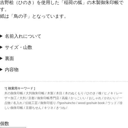
吉野桧（ひのき）を使用した「稲荷の狐」の木製御朱印帳で
す。
紙は「鳥の子」となっています。
名前入れについて
サイズ・山数
裏面
内容物
?
[ 検索用キーワード ]
木の御朱印帳 / 大判御朱印帳 / 木製 / 木目 / 木のぬくもり / ひのき / 檜 / ヒノキ / レー
ザー加工 / 大判 / 京都 / 御朱印帳専門店 / 高級 / かっこいい / おしゃれ / かわいい / 一
点物 / 名入れ / 伝統工芸 / 御朱印巡り /?goshuincho / wood goshuin book / ウッド / 珍
しい御朱印帳 / 京都ちせん / キツネ / きつね /
個数