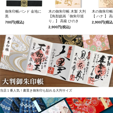
御朱印帳バンド 金地に
木の御朱印帳 木製 大判
木の御朱印帳
黒
【鳥獣戯画「御朱印巡
【 ハナ 】 
り」】 高級 ひのき
700円(税込)
2,900円(税込
2,900円(税込)
当店１番人気！書置き御朱印も貼れる大判サイズ