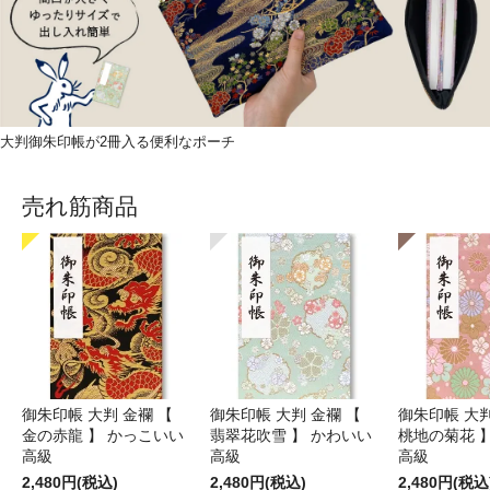
大判御朱印帳が2冊入る便利なポーチ
売れ筋商品
御朱印帳 大判 金襴 【
御朱印帳 大判 金襴 【
御朱印帳 大判
金の赤龍 】 かっこいい
翡翠花吹雪 】 かわいい
桃地の菊花 
高級
高級
高級
2,480円(税込)
2,480円(税込)
2,480円(税込