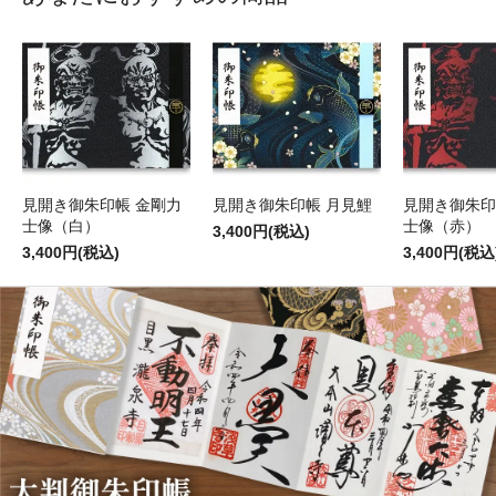
見開き御朱印帳 金剛力
見開き御朱印帳 月見鯉
見開き御朱印
士像（白）
士像（赤）
3,400円(税込)
3,400円(税込)
3,400円(税込