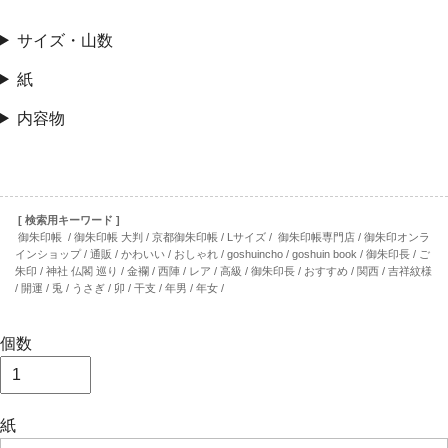
サイズ・山数
紙
内容物
[ 検索用キーワード ]
御朱印帳 / 御朱印帳 大判 / 京都御朱印帳 / Lサイズ / 御朱印帳専門店 / 御朱印オンラ
インショップ / 通販 / かわいい / おしゃれ / goshuincho / goshuin book / 御朱印長 / ご
朱印 / 神社 仏閣 巡り / 金襴 / 西陣 / レア / 高級 / 御朱印長 / おすすめ / 関西 / 吉祥紋様
/ 開運 / 兎 / うさぎ / 卯 / 干支 / 年男 / 年女 /
個数
紙