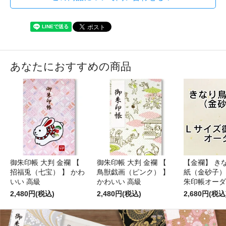
あなたにおすすめの商品
御朱印帳 大判 金襴 【
御朱印帳 大判 金襴 【
【金襴】 き
招福兎（七宝） 】 かわ
鳥獣戯画（ピンク） 】
紙（金砂子）
いい 高級
かわいい 高級
朱印帳オーダ
2,480円(税込)
2,480円(税込)
2,680円(税込