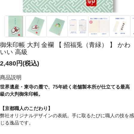
御朱印帳 大判 金襴 【 招福兎（青緑） 】 かわ
いい 高級
2,480円(税込)
商品説明
世界遺産・東寺の麓で、75年続く老舗製本所が仕立てる最高
級の大判御朱印帳。
【京都職人のこだわり】
弊社オリジナルデザインの表紙。手に取るたびに職人の技を感
じる逸品です。