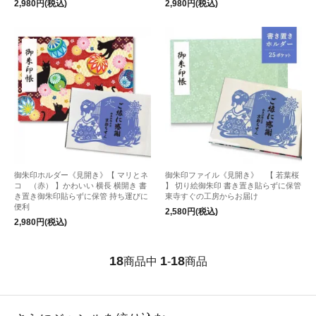
2,980円(税込)
2,980円(税込)
御朱印ホルダー《見開き》【 マリとネ
御朱印ファイル《見開き》 【 若葉桜
コ （赤） 】かわいい 横長 横開き 書
】 切り絵御朱印 書き置き貼らずに保管
き置き御朱印貼らずに保管 持ち運びに
東寺すぐの工房からお届け
便利
2,580円(税込)
2,980円(税込)
18
1
18
商品中
-
商品