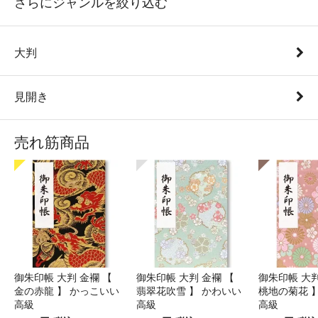
さらにジャンルを絞り込む
大判
見開き
売れ筋商品
御朱印帳 大判 金襴 【
御朱印帳 大判 金襴 【
御朱印帳 大判
金の赤龍 】 かっこいい
翡翠花吹雪 】 かわいい
桃地の菊花 
高級
高級
高級