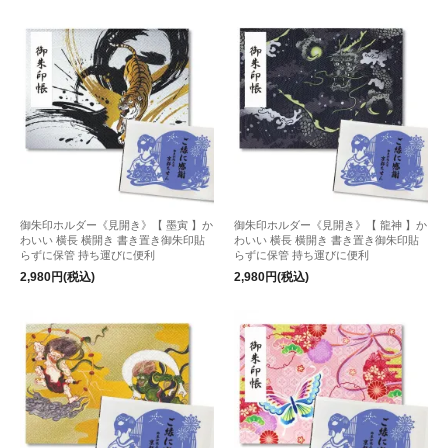
御朱印ホルダー《見開き》【 墨寅 】か
御朱印ホルダー《見開き》【 龍神 】か
わいい 横長 横開き 書き置き御朱印貼
わいい 横長 横開き 書き置き御朱印貼
らずに保管 持ち運びに便利
らずに保管 持ち運びに便利
2,980円(税込)
2,980円(税込)