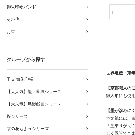
御朱印帳バンド
その他
お香
グループから探す
世界遺産・東寺
干支 御朱印帳
【京都職人の
【大人気】龍・鳳凰シリーズ
雛人形にも使
【大人気】鳥獣戯画シリーズ
【墨が滲みに
蝶シリーズ
本文紙には、
「墨乗りが良
京の花もようシリーズ
しく保管でき