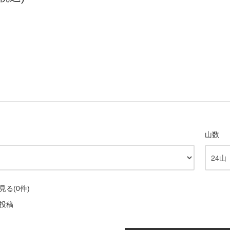
山数
る(0件)
投稿