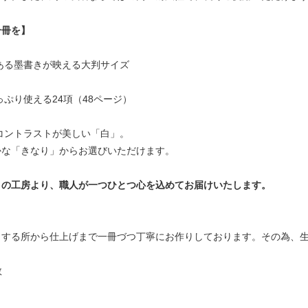
一冊を】
ある墨書きが映える大判サイズ
っぷり使える24項（48ページ）
コントラストが美しい「白」。
かな「きなり」からお選びいただけます。
くの工房より、職人が一つひとつ心を込めてお届けいたします。
トする所から仕上げまで一冊づつ丁寧にお作りしております。その為、
数