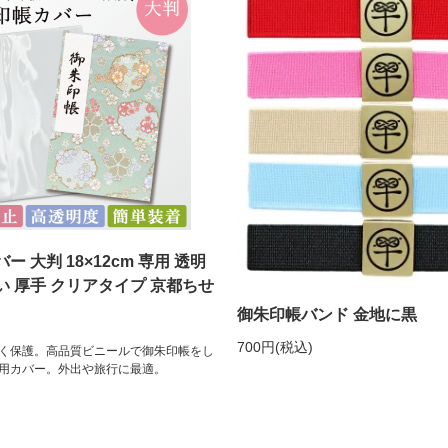
 大判 18×12cm 専用 透明
 厚手 クリアタイプ 京都ちせ
御朱印帳バンド 金地に黒
700円(税込)
く保護。高品質ビニールで御朱印帳をし
用カバー。外出や旅行に最適。