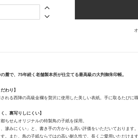
の麓で、75年続く老舗製本所が仕立てる最高級の大判御朱印帳。
こだわり】
用される西陣の高級金襴を贅沢に使用した美しい表紙。手に取るたびに
くく、裏写りしにくい】
京都ちせんオリジナルの特製鳥の子紙を採用。
く、滲みにくい」と、書き手の方からも高い評価をいただいております
ます。また、鳥の子紙ならではの高い耐久性で、長くご愛用いただけま