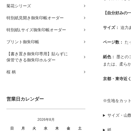
菊花シリーズ
【自分好みの
特別紙見開き御朱印帳オーダー
サイズ：
迫力
特別紙Lサイズ御朱印帳オーダー
プリント御朱印帳
ページ数：
た
【書き置き御朱印専用】貼らずに
紙色：
墨との
保管できる御朱印ホルダー
または、柔ら
桜 柄
京都・東寺近
営業日カレンダー
※生地をカッ
サイズ・山
2026年8月
日
月
火
水
木
金
土
紙