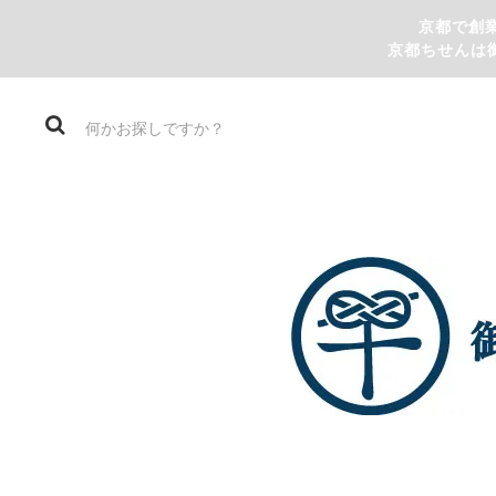
京都で創
京都ちせんは