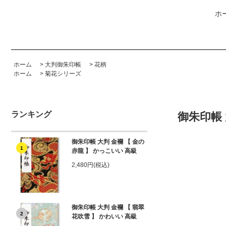
ホ
ホーム
>
大判御朱印帳
>
花柄
ホーム
>
菊花シリーズ
ランキング
御朱印帳 
御朱印帳 大判 金襴 【 金の
1
赤龍 】 かっこいい 高級
2,480円(税込)
御朱印帳 大判 金襴 【 翡翠
2
花吹雪 】 かわいい 高級