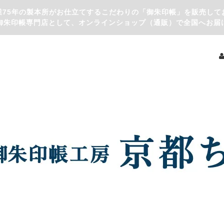
業75年の製本所がお仕立てするこだわりの「御朱印帳」を販売して
御朱印帳専門店として、オンラインショップ（通販）で全国へお届