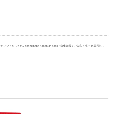
ゃれ / goshuincho / goshuin book / 御朱印長 / ご朱印 / 神社 仏閣 巡り /