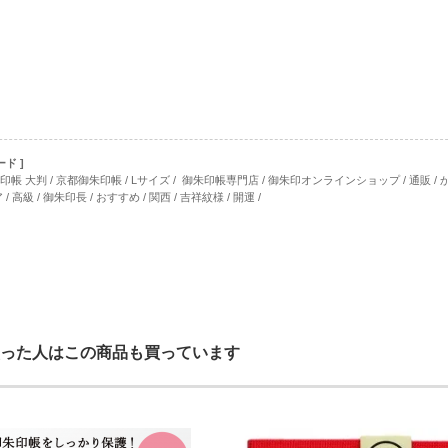
ド ]
 大判 / 京都御朱印帳 / Lサイズ / 御朱印帳専門店 / 御朱印オンラインショップ / 通販 / かわいい / おし
ア / 高級 / 御朱印長 / おすすめ / 関西 / 吉祥紋様 / 開運 /
った人はこの商品も買っています