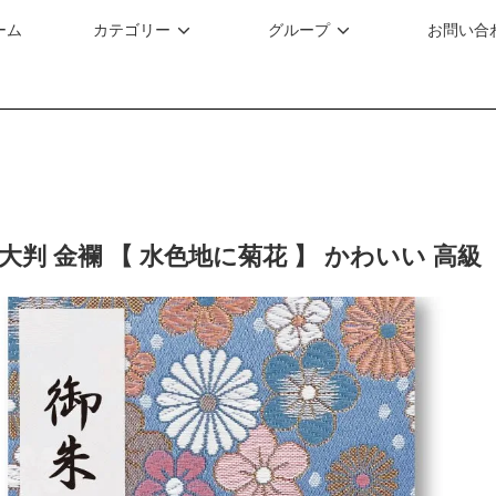
ーム
カテゴリー
グループ
お問い合
大判 金襴 【 水色地に菊花 】 かわいい 高級